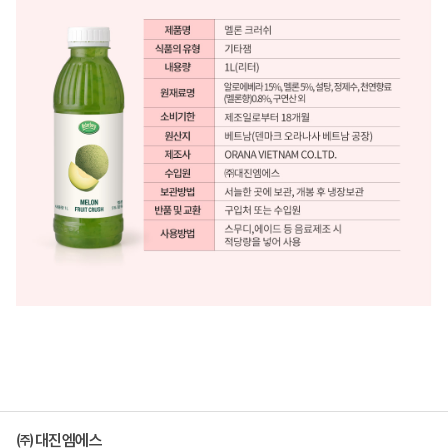
㈜대진엠에스