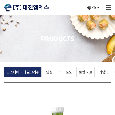
KR
PRODUCTS
오스터버그 과일크러쉬
딤섬
바다포도
토핑 재료
가당 크리머