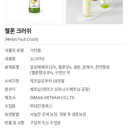
멜론 크러쉬
(Melon Fruit Crush)
식품의 유형
기타잼
내용량
1L(리터)
원재료명
알로에베라15%, 멜론5%, 설탕, 정제수, 천연향료
(멜론향)0.8%, 구연산 외
소비기한
제조일로부터 18개월
원산지
베트남(덴마크 오라나사 베트남 공장)
제조사
ORANA VIETNAM CO.LTD
수입원
㈜대진엠에스
보관방법
서늘한 곳에 보관, 개봉 후 냉장보관
반품 및 교환
구입처 또는 수입원