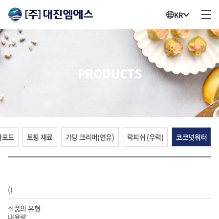
KR
PRODUCTS
다포도
토핑 재료
가당 크리머(연유)
락피쉬 (우럭)
코코넛워터
()
식품의 유형
내용량